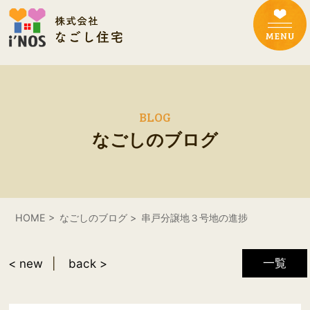
BLOG
なごしのブログ
HOME
なごしのブログ
串戸分譲地３号地の進捗
一覧
< new
back >