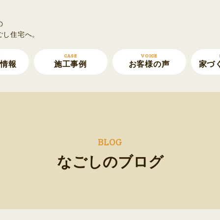
の
ごし住宅へ。
T
CASE
VOICE
ト情報
施工事例
お客様の声
家づ
BLOG
なごしのブログ